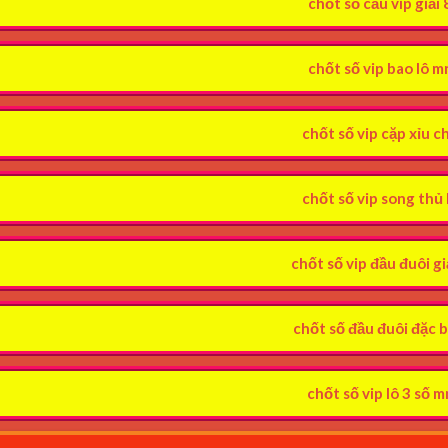
chốt số cầu vip giải
chốt số vip bao lô m
chốt số vip cặp xỉu c
chốt số vip song thủ 
chốt số vip đầu đuôi gi
chốt số đầu đuôi đặc 
chốt số vip lô 3 số m