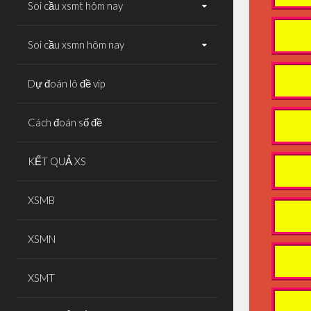
Soi cầu xsmt hôm nay
Soi cầu xsmn hôm nay
Dự đoán lô đề vip
Cách đoán số đề
KẾT QUẢ XS
XSMB
XSMN
XSMT