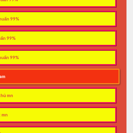
chuẩn 99%
huẩn 99%
chuẩn 99%
nam
 chủ mn
t mn