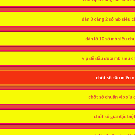
dàn 3 càng 2 số mb siêu 
dàn lô 10 số mb siêu c
vip đề đầu đuôi mb siêu 
chốt số cầu miền 
chốt số chuẩn vip xỉu
chốt số giải đặc biệ