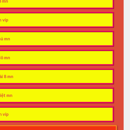
 8 mn
n víp
hủ mn
lô mn
ải 8 mn
biệt mn
n víp