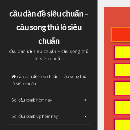
Skip
to
cầu dàn đề siêu chuẩn –
content
cầu song thủ lô siêu
chuẩn
cầu dàn đề siêu chuẩn – cầu song thủ
lô siêu chuẩn
cầu dàn đề siêu chuẩn – cầu song thủ
lô siêu chuẩn
Soi cầu xsmb hôm nay
Soi cầu xsmb vip hôm nay