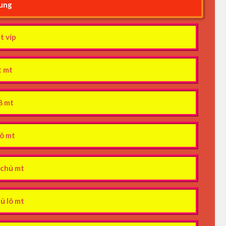
rung
t víp
t mt
 8 mt
lô mt
 chủ mt
ủ lô mt