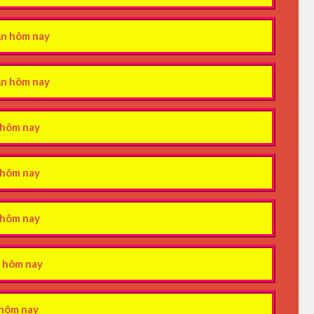
ăn hôm nay
ăn hôm nay
 hôm nay
 hôm nay
 hôm nay
n hôm nay
 hôm nay