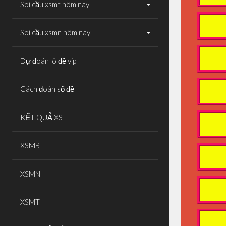
Soi cầu xsmt hôm nay
Soi cầu xsmn hôm nay
Dự đoán lô đề vip
Cách đoán số đề
KẾT QUẢ XS
XSMB
XSMN
XSMT