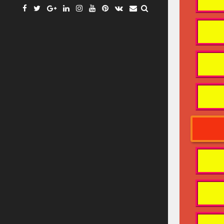
Facebook
Twitter
Google
Linkedin
Instagram
YouTube
Pinterest
VK
Email
Plus