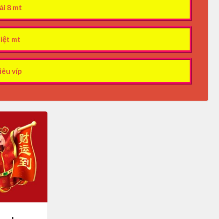
ải 8 mt
iệt mt
iêu víp