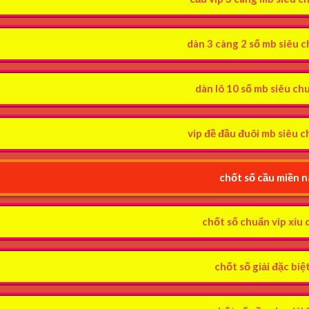
dàn 3 càng 2 số mb siêu 
dàn lô 10 số mb siêu c
vip đề đầu đuôi mb siêu 
chốt số cầu miền 
chốt số chuẩn vip xỉu
chốt số giải đặc biệ