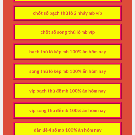
chốt số bạch thủ lô 2 nháy mb víp
chốt số song thủ lô mb víp
bạch thủ lô kép mb 100% ăn hôm nay
song thủ lô kép mb 100% ăn hôm nay
vip bạch thủ đề mb 100% ăn hôm nay
vip song thủ đề mb 100% ăn hôm nay
dàn đề 4 số mb 100% ăn hôm nay