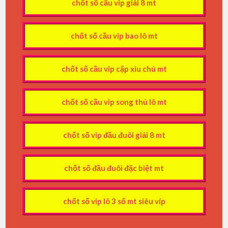
chốt số cầu vip giải 8 mt
chốt số cầu vip bao lô mt
chốt số cầu vip cặp xỉu chủ mt
chốt số cầu vip song thủ lô mt
chốt số vip đầu đuôi giải 8 mt
chốt số đầu đuôi đặc biệt mt
chốt số vip lô 3 số mt siêu víp