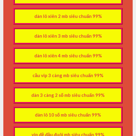
dàn lô xiên 2 mb siêu chuẩn 99%
dàn lô xiên 3 mb siêu chuẩn 99%
dàn lô xiên 4 mb siêu chuẩn 99%
cầu vip 3 càng mb siêu chuẩn 99%
dàn 3 càng 2 số mb siêu chuẩn 99%
dàn lô 10 số mb siêu chuẩn 99%
vip đề đầu đuôi mb siêu chuẩn 99%