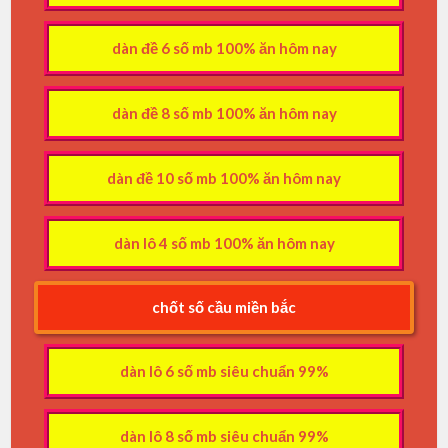
dàn đề 6 số mb 100% ăn hôm nay
dàn đề 8 số mb 100% ăn hôm nay
dàn đề 10 số mb 100% ăn hôm nay
dàn lô 4 số mb 100% ăn hôm nay
chốt số cầu miền bắc
dàn lô 6 số mb siêu chuẩn 99%
dàn lô 8 số mb siêu chuẩn 99%