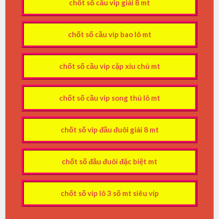
chốt số cầu vip giải 8 mt
chốt số cầu vip bao lô mt
chốt số cầu vip cặp xỉu chủ mt
chốt số cầu vip song thủ lô mt
chốt số vip đầu đuôi giải 8 mt
chốt số đầu đuôi đặc biệt mt
chốt số vip lô 3 số mt siêu víp