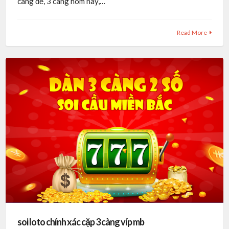
càng đề, 3 càng hôm nay,…
Read More
soi loto chính xác cặp 3 càng víp mb