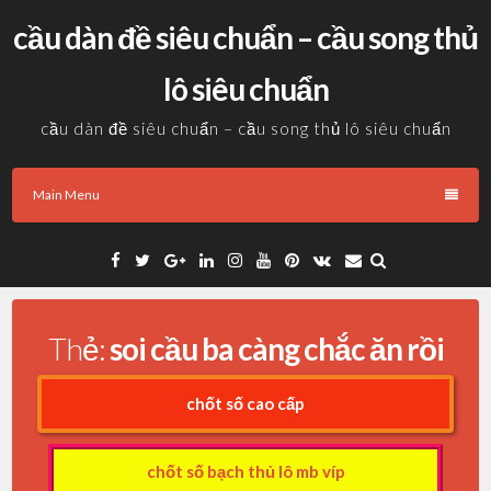
Skip
cầu dàn đề siêu chuẩn – cầu song thủ
to
content
lô siêu chuẩn
cầu dàn đề siêu chuẩn – cầu song thủ lô siêu chuẩn
Main Menu
Facebook
Twitter
Google
Linkedin
Instagram
YouTube
Pinterest
VK
Email
Plus
Thẻ:
soi cầu ba càng chắc ăn rồi
chốt số cao cấp
chốt số bạch thủ lô mb víp