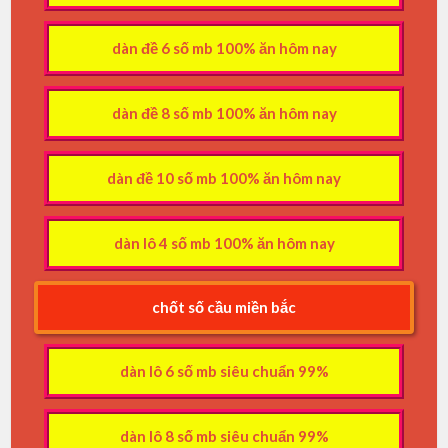
dàn đề 6 số mb 100% ăn hôm nay
dàn đề 8 số mb 100% ăn hôm nay
dàn đề 10 số mb 100% ăn hôm nay
dàn lô 4 số mb 100% ăn hôm nay
chốt số cầu miền bắc
dàn lô 6 số mb siêu chuẩn 99%
dàn lô 8 số mb siêu chuẩn 99%