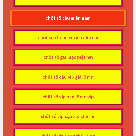
chốt số cầu miền nam
chốt số chuẩn vip xỉu chủ mn
chốt số giải đặc biệt mn
chốt số cầu vip giải 8 mn
chốt số vip bao lô mn víp
chốt số vip cặp xỉu chủ mn