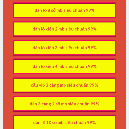
dàn lô 8 số mb siêu chuẩn 99%
dàn lô xiên 2 mb siêu chuẩn 99%
dàn lô xiên 3 mb siêu chuẩn 99%
dàn lô xiên 4 mb siêu chuẩn 99%
cầu vip 3 càng mb siêu chuẩn 99%
dàn 3 càng 2 số mb siêu chuẩn 99%
dàn lô 10 số mb siêu chuẩn 99%