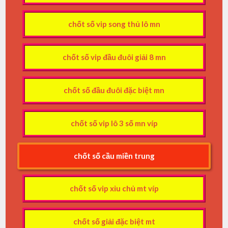
chốt số vip song thủ lô mn
chốt số vip đầu đuôi giải 8 mn
chốt số đầu đuôi đặc biệt mn
chốt số vip lô 3 số mn víp
chốt số cầu miền trung
chốt số vip xỉu chủ mt víp
chốt số giải đặc biệt mt