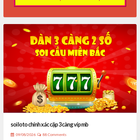
soi loto chính xác cặp 3 càng víp mb
09/08/2026
88 Comments