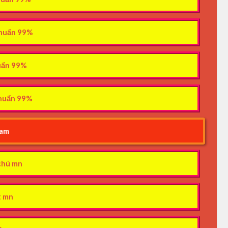
chuẩn 99%
huẩn 99%
chuẩn 99%
nam
 chủ mn
t mn