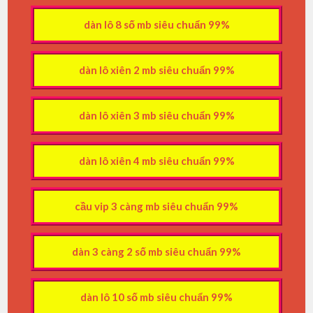
dàn lô 8 số mb siêu chuẩn 99%
dàn lô xiên 2 mb siêu chuẩn 99%
dàn lô xiên 3 mb siêu chuẩn 99%
dàn lô xiên 4 mb siêu chuẩn 99%
cầu vip 3 càng mb siêu chuẩn 99%
dàn 3 càng 2 số mb siêu chuẩn 99%
dàn lô 10 số mb siêu chuẩn 99%