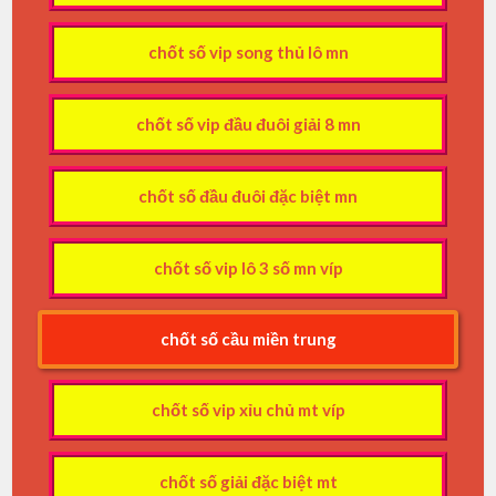
chốt số vip song thủ lô mn
chốt số vip đầu đuôi giải 8 mn
chốt số đầu đuôi đặc biệt mn
chốt số vip lô 3 số mn víp
chốt số cầu miền trung
chốt số vip xỉu chủ mt víp
chốt số giải đặc biệt mt