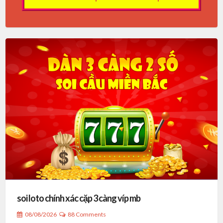
soi loto chính xác cặp 3 càng víp mb
08/08/2026
88 Comments