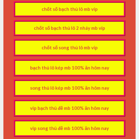
chốt số bạch thủ lô mb víp
chốt số bạch thủ lô 2 nháy mb víp
chốt số song thủ lô mb víp
bạch thủ lô kép mb 100% ăn hôm nay
song thủ lô kép mb 100% ăn hôm nay
vip bạch thủ đề mb 100% ăn hôm nay
vip song thủ đề mb 100% ăn hôm nay