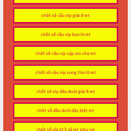
chốt số cầu vip giải 8 mt
chốt số cầu vip bao lô mt
chốt số cầu vip cặp xỉu chủ mt
chốt số cầu vip song thủ lô mt
chốt số vip đầu đuôi giải 8 mt
chốt số đầu đuôi đặc biệt mt
chốt số vip lô 3 số mt siêu víp