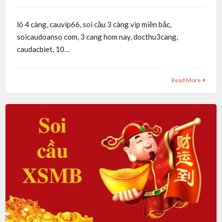
lô 4 càng, cauvip66, soi cầu 3 càng vip miền bắc,
soicaudoanso com, 3 cang hom nay, docthu3cang,
caudacbiet, 10…
Read More