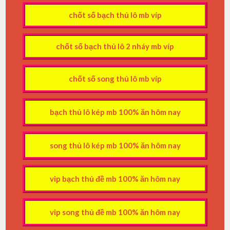
chốt số bạch thủ lô mb víp
chốt số bạch thủ lô 2 nháy mb víp
chốt số song thủ lô mb víp
bạch thủ lô kép mb 100% ăn hôm nay
song thủ lô kép mb 100% ăn hôm nay
vip bạch thủ đề mb 100% ăn hôm nay
vip song thủ đề mb 100% ăn hôm nay