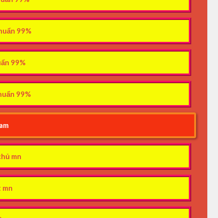
chuẩn 99%
huẩn 99%
chuẩn 99%
nam
 chủ mn
t mn