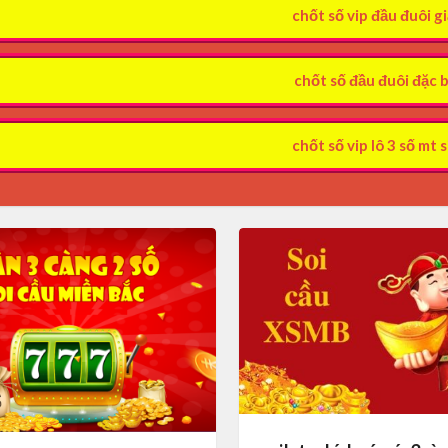
chốt số vip đầu đuôi gi
chốt số đầu đuôi đặc b
chốt số vip lô 3 số mt s