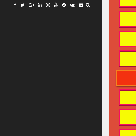
Facebook
Twitter
Google
Linkedin
Instagram
YouTube
Pinterest
VK
Email
Plus