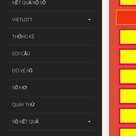
KẾT QUẢ XỔ SỐ
VIETLOTT
THỐNG KÊ
SOI CẦU
DÒ VÉ SỐ
SỔ MƠ
QUAY THỬ
SỐ KẾT QUẢ