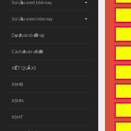
Soi cầu xsmt hôm nay
Soi cầu xsmn hôm nay
Dự đoán lô đề vip
Cách đoán số đề
KẾT QUẢ XS
XSMB
XSMN
XSMT