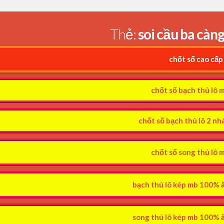
Thẻ:
soi cầu ba càn
chốt số cao cấp
chốt số bạch thủ lô m
chốt số bạch thủ lô 2 nh
chốt số song thủ lô m
bạch thủ lô kép mb 100% 
song thủ lô kép mb 100% 