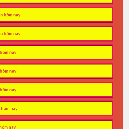
ăn hôm nay
ăn hôm nay
 hôm nay
 hôm nay
 hôm nay
n hôm nay
 hôm nay