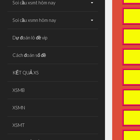
Soi cầu xsmt hôm nay
Soi cầu xsmn hôm nay
Dự đoán lô đề vip
Cách đoán số đề
KẾT QUẢ XS
XSMB
XSMN
XSMT