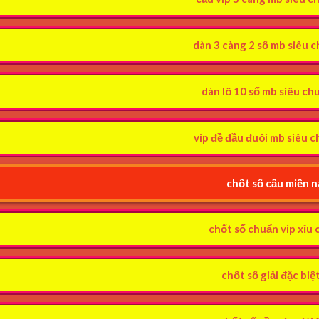
dàn 3 càng 2 số mb siêu 
dàn lô 10 số mb siêu c
vip đề đầu đuôi mb siêu 
chốt số cầu miền 
chốt số chuẩn vip xỉu
chốt số giải đặc biệ