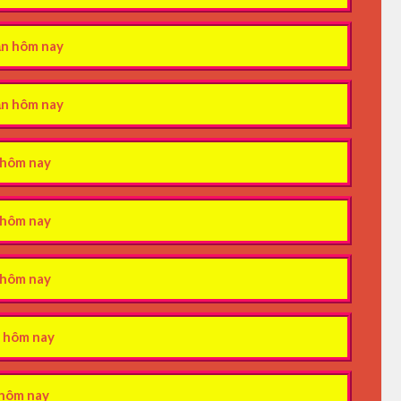
ăn hôm nay
ăn hôm nay
 hôm nay
 hôm nay
 hôm nay
n hôm nay
 hôm nay