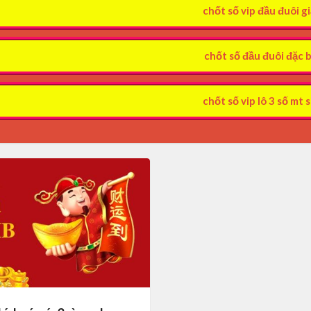
chốt số vip đầu đuôi gi
chốt số đầu đuôi đặc b
chốt số vip lô 3 số mt s