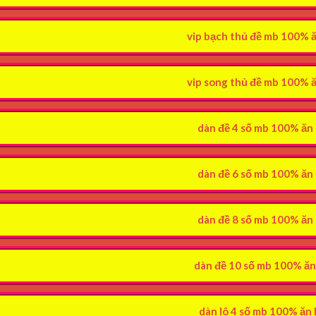
vip bạch thủ đề mb 100% 
vip song thủ đề mb 100% 
dàn đề 4 số mb 100% ăn
dàn đề 6 số mb 100% ăn
dàn đề 8 số mb 100% ăn
dàn đề 10 số mb 100% ă
dàn lô 4 số mb 100% ăn