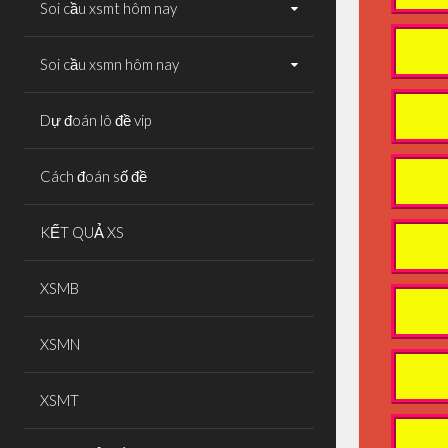
Soi cầu xsmt hôm nay
Soi cầu xsmn hôm nay
Dự đoán lô đề vip
Cách đoán số đề
KẾT QUẢ XS
XSMB
XSMN
XSMT