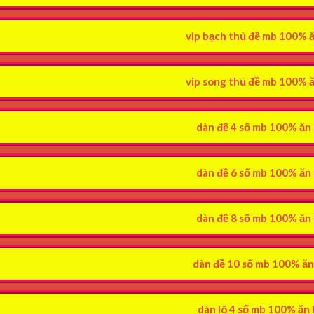
vip bạch thủ đề mb 100% 
vip song thủ đề mb 100% 
dàn đề 4 số mb 100% ăn
dàn đề 6 số mb 100% ăn
dàn đề 8 số mb 100% ăn
dàn đề 10 số mb 100% ă
dàn lô 4 số mb 100% ăn