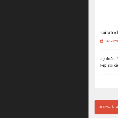
soi loto 
04/06/2
dự đoán lô
kep, soi cầ
© 2026 cầu dà