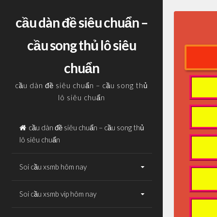
Skip
to
cầu dàn đề siêu chuẩn –
content
cầu song thủ lô siêu
chuẩn
cầu dàn đề siêu chuẩn – cầu song thủ
lô siêu chuẩn
cầu dàn đề siêu chuẩn – cầu song thủ
lô siêu chuẩn
Soi cầu xsmb hôm nay
Soi cầu xsmb vip hôm nay