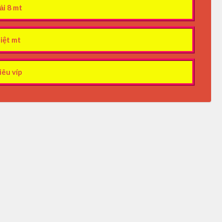
ải 8 mt
iệt mt
iêu víp