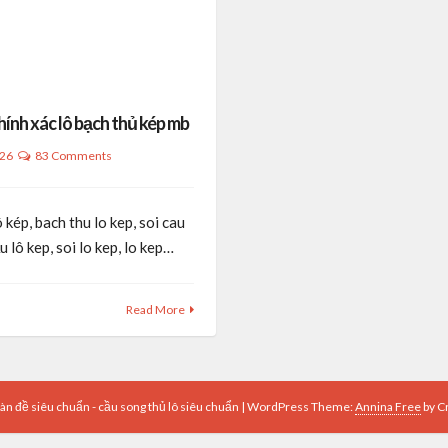
chính xác lô bạch thủ kép mb
026
83 Comments
 kép, bach thu lo kep, soi cau
u lô kep, soi lo kep, lo kep…
Read More
n đề siêu chuẩn - cầu song thủ lô siêu chuẩn
|
WordPress Theme:
Annina Free
by C