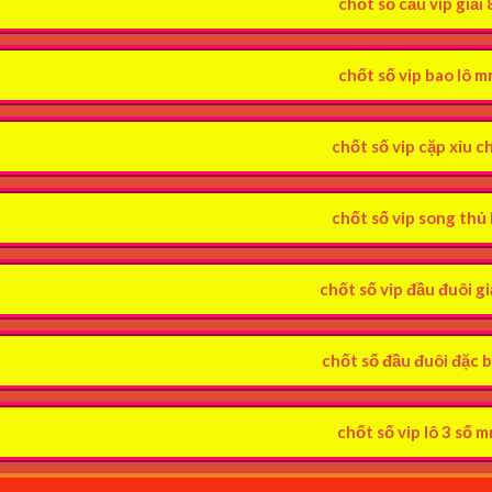
chốt số cầu vip giải
chốt số vip bao lô m
chốt số vip cặp xỉu c
chốt số vip song thủ 
chốt số vip đầu đuôi gi
chốt số đầu đuôi đặc 
chốt số vip lô 3 số m