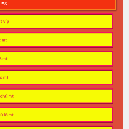
rung
t víp
t mt
 8 mt
lô mt
 chủ mt
ủ lô mt