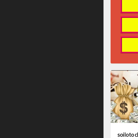
soi loto c