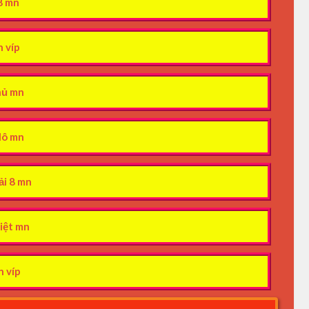
 8 mn
n víp
hủ mn
lô mn
ải 8 mn
biệt mn
n víp