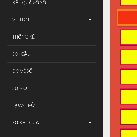
KẾT QUẢ XỔ SỐ
VIETLOTT
THỐNG KÊ
SOI CẦU
DÒ VÉ SỐ
SỔ MƠ
QUAY THỬ
SỐ KẾT QUẢ