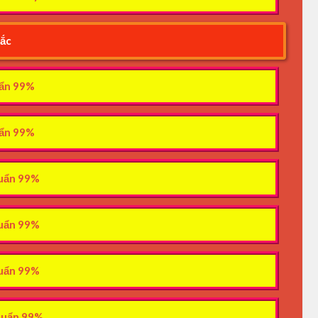
bắc
uẩn 99%
uẩn 99%
huẩn 99%
huẩn 99%
huẩn 99%
chuẩn 99%