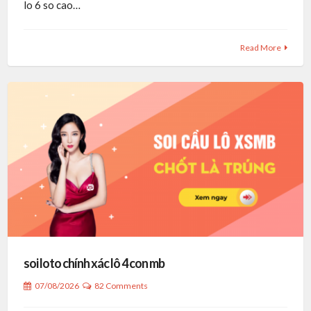
lo 6 so cao…
Read More
soi loto chính xác lô 4 con mb
07/08/2026
82 Comments