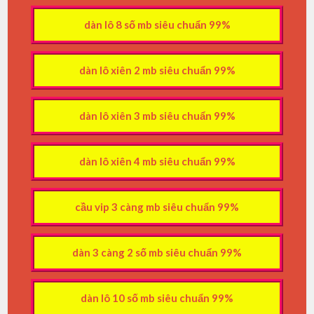
dàn lô 8 số mb siêu chuẩn 99%
dàn lô xiên 2 mb siêu chuẩn 99%
dàn lô xiên 3 mb siêu chuẩn 99%
dàn lô xiên 4 mb siêu chuẩn 99%
cầu vip 3 càng mb siêu chuẩn 99%
dàn 3 càng 2 số mb siêu chuẩn 99%
dàn lô 10 số mb siêu chuẩn 99%