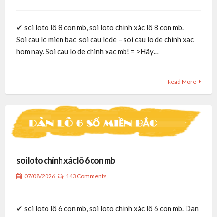
✔ soi loto lô 8 con mb, soi loto chính xác lô 8 con mb.
Soi cau lo mien bac, soi cau lode – soi cau lo de chinh xac
hom nay. Soi cau lo de chinh xac mb! = >Hãy…
Read More
soi loto chính xác lô 6 con mb
07/08/2026
143 Comments
✔ soi loto lô 6 con mb, soi loto chính xác lô 6 con mb. Dan