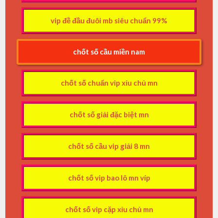
vip đề đầu đuôi mb siêu chuẩn 99%
chốt số cầu miền nam
chốt số chuẩn vip xỉu chủ mn
chốt số giải đặc biệt mn
chốt số cầu vip giải 8 mn
chốt số vip bao lô mn víp
chốt số vip cặp xỉu chủ mn