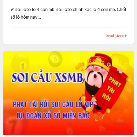
✔ soi loto lô 4 con mb, soi loto chính xác lô 4 con mb. Chốt
số lô hôm nay…
Read More