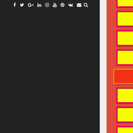
Facebook
Twitter
Google
Linkedin
Instagram
YouTube
Pinterest
VK
Email
Plus