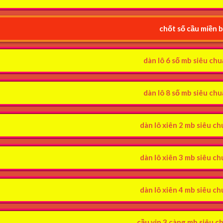
chốt số cầu miền 
dàn lô 6 số mb siêu ch
dàn lô 8 số mb siêu ch
dàn lô xiên 2 mb siêu c
dàn lô xiên 3 mb siêu c
dàn lô xiên 4 mb siêu c
cầu vip 3 càng mb siêu 