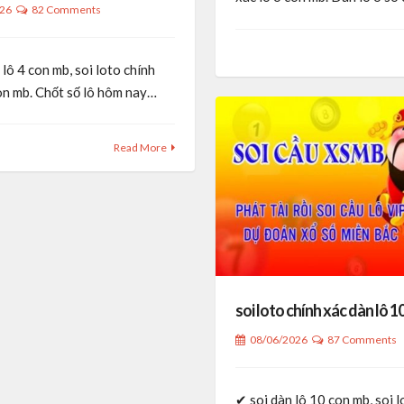
026
82 Comments
 lô 4 con mb, soi loto chính
on mb. Chốt số lô hôm nay…
Read More
soi loto chính xác dàn lô 
08/06/2026
87 Comments
✔ soi dàn lô 10 con mb, soi l