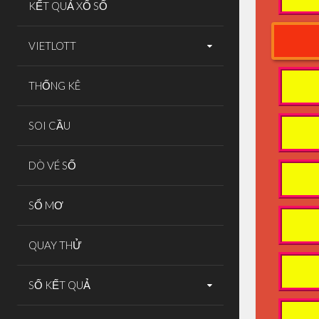
KẾT QUẢ XỔ SỐ
VIETLOTT
THỐNG KÊ
SOI CẦU
DÒ VÉ SỐ
SỔ MƠ
QUAY THỬ
SỐ KẾT QUẢ