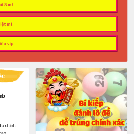
ải 8 mt
iệt mt
iêu víp
 mb
oto chính
 cao…