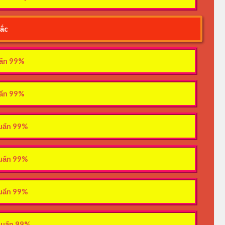
bắc
uẩn 99%
uẩn 99%
huẩn 99%
huẩn 99%
huẩn 99%
chuẩn 99%