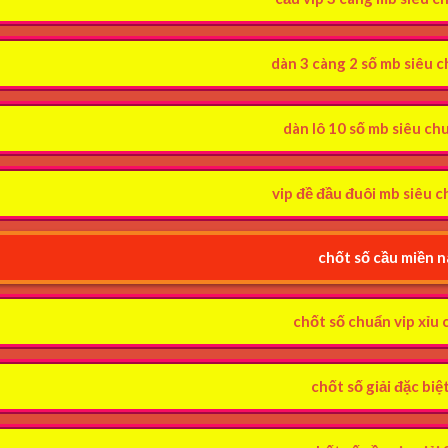
dàn 3 càng 2 số mb siêu 
dàn lô 10 số mb siêu c
vip đề đầu đuôi mb siêu 
chốt số cầu miền 
chốt số chuẩn vip xỉu
chốt số giải đặc biệ