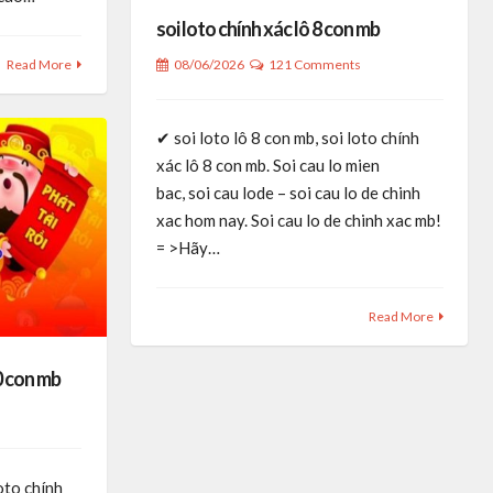
soi loto chính xác lô 8 con mb
Read More
08/06/2026
121 Comments
✔ soi loto lô 8 con mb, soi loto chính
xác lô 8 con mb. Soi cau lo mien
bac, soi cau lode – soi cau lo de chinh
xac hom nay. Soi cau lo de chinh xac mb!
= >Hãy…
Read More
10 con mb
oto chính