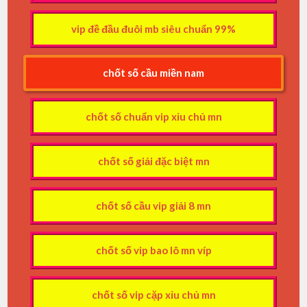
vip đề đầu đuôi mb siêu chuẩn 99%
chốt số cầu miền nam
chốt số chuẩn vip xỉu chủ mn
chốt số giải đặc biệt mn
chốt số cầu vip giải 8 mn
chốt số vip bao lô mn víp
chốt số vip cặp xỉu chủ mn