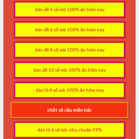
dàn đề 4 số mb 100% ăn hôm nay
dàn đề 6 số mb 100% ăn hôm nay
dàn đề 8 số mb 100% ăn hôm nay
dàn đề 10 số mb 100% ăn hôm nay
dàn lô 4 số mb 100% ăn hôm nay
chốt số cầu miền bắc
dàn lô 6 số mb siêu chuẩn 99%