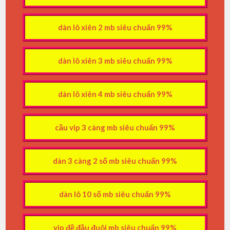
dàn lô xiên 2 mb siêu chuẩn 99%
dàn lô xiên 3 mb siêu chuẩn 99%
dàn lô xiên 4 mb siêu chuẩn 99%
cầu vip 3 càng mb siêu chuẩn 99%
dàn 3 càng 2 số mb siêu chuẩn 99%
dàn lô 10 số mb siêu chuẩn 99%
vip đề đầu đuôi mb siêu chuẩn 99%