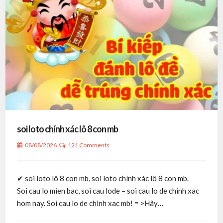
soi loto chính xác lô 8 con mb
08/08/2026
121 Comments
✔ soi loto lô 8 con mb, soi loto chính xác lô 8 con mb.
Soi cau lo mien bac, soi cau lode – soi cau lo de chinh xac
hom nay. Soi cau lo de chinh xac mb! = >Hãy…