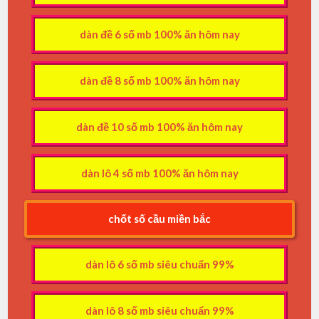
dàn đề 6 số mb 100% ăn hôm nay
dàn đề 8 số mb 100% ăn hôm nay
dàn đề 10 số mb 100% ăn hôm nay
dàn lô 4 số mb 100% ăn hôm nay
chốt số cầu miền bắc
dàn lô 6 số mb siêu chuẩn 99%
dàn lô 8 số mb siêu chuẩn 99%