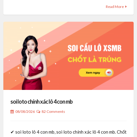
Read More
soi loto chính xác lô 4 con mb
08/08/2026
82 Comments
✔ soi loto lô 4 con mb, soi loto chính xác lô 4 con mb. Chốt