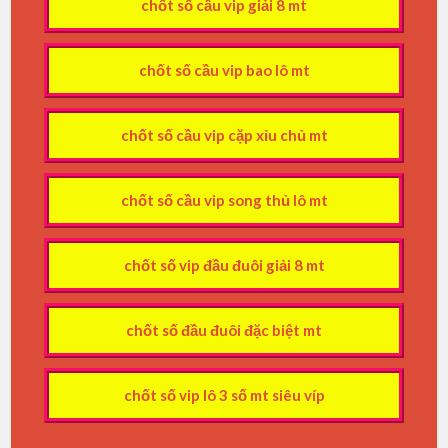
chốt số cầu vip giải 8 mt
chốt số cầu vip bao lô mt
chốt số cầu vip cặp xỉu chủ mt
chốt số cầu vip song thủ lô mt
chốt số vip đầu đuôi giải 8 mt
chốt số đầu đuôi đặc biệt mt
chốt số vip lô 3 số mt siêu víp