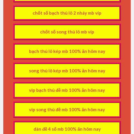
chốt số bạch thủ lô 2 nháy mb víp
chốt số song thủ lô mb víp
bạch thủ lô kép mb 100% ăn hôm nay
song thủ lô kép mb 100% ăn hôm nay
vip bạch thủ đề mb 100% ăn hôm nay
vip song thủ đề mb 100% ăn hôm nay
dàn đề 4 số mb 100% ăn hôm nay