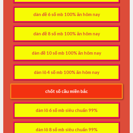
dàn đề 6 số mb 100% ăn hôm nay
dàn đề 8 số mb 100% ăn hôm nay
dàn đề 10 số mb 100% ăn hôm nay
dàn lô 4 số mb 100% ăn hôm nay
chốt số cầu miền bắc
dàn lô 6 số mb siêu chuẩn 99%
dàn lô 8 số mb siêu chuẩn 99%