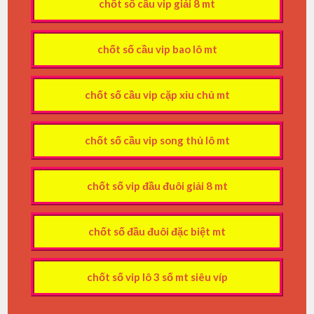
chốt số cầu vip giải 8 mt
chốt số cầu vip bao lô mt
chốt số cầu vip cặp xỉu chủ mt
chốt số cầu vip song thủ lô mt
chốt số vip đầu đuôi giải 8 mt
chốt số đầu đuôi đặc biệt mt
chốt số vip lô 3 số mt siêu víp