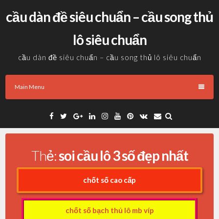
Skip
cầu dàn đề siêu chuẩn – cầu song thủ
to
content
lô siêu chuẩn
cầu dàn đề siêu chuẩn – cầu song thủ lô siêu chuẩn
Main Menu
Facebook
Twitter
Google
Linkedin
Instagram
YouTube
Pinterest
VK
Email
Plus
Thẻ:
soi cầu lô 3 số đẹp nhất
chốt số cao cấp
chốt số bạch thủ lô mb víp