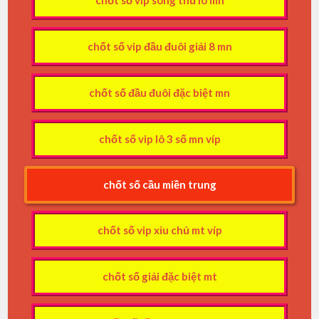
chốt số vip song thủ lô mn
chốt số vip đầu đuôi giải 8 mn
chốt số đầu đuôi đặc biệt mn
chốt số vip lô 3 số mn víp
chốt số cầu miền trung
chốt số vip xỉu chủ mt víp
chốt số giải đặc biệt mt