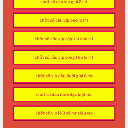
chốt số cầu vip giải 8 mt
chốt số cầu vip bao lô mt
chốt số cầu vip cặp xỉu chủ mt
chốt số cầu vip song thủ lô mt
chốt số vip đầu đuôi giải 8 mt
chốt số đầu đuôi đặc biệt mt
chốt số vip lô 3 số mt siêu víp