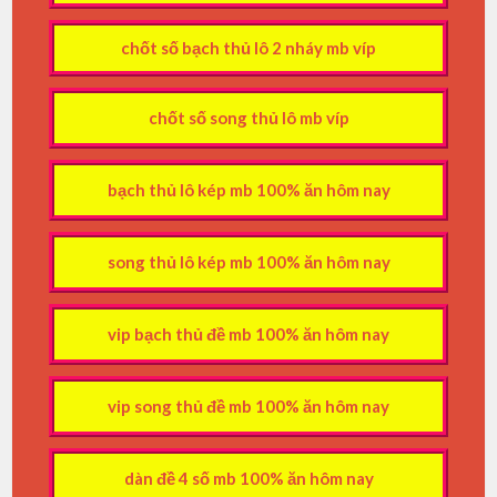
chốt số bạch thủ lô 2 nháy mb víp
chốt số song thủ lô mb víp
bạch thủ lô kép mb 100% ăn hôm nay
song thủ lô kép mb 100% ăn hôm nay
vip bạch thủ đề mb 100% ăn hôm nay
vip song thủ đề mb 100% ăn hôm nay
dàn đề 4 số mb 100% ăn hôm nay