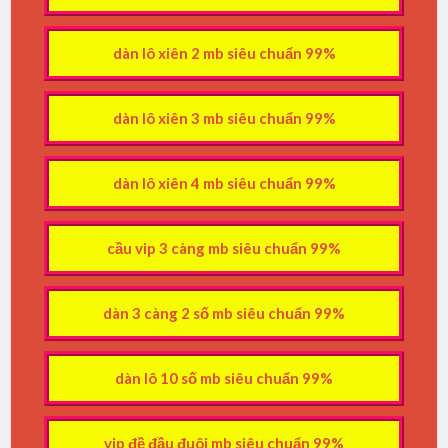
dàn lô xiên 2 mb siêu chuẩn 99%
dàn lô xiên 3 mb siêu chuẩn 99%
dàn lô xiên 4 mb siêu chuẩn 99%
cầu vip 3 càng mb siêu chuẩn 99%
dàn 3 càng 2 số mb siêu chuẩn 99%
dàn lô 10 số mb siêu chuẩn 99%
vip đề đầu đuôi mb siêu chuẩn 99%