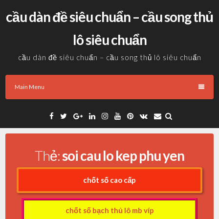
Skip
cầu dàn đề siêu chuẩn – cầu song thủ
to
content
lô siêu chuẩn
cầu dàn đề siêu chuẩn – cầu song thủ lô siêu chuẩn
Main Menu
Facebook
Twitter
Google
Linkedin
Instagram
YouTube
Pinterest
VK
Email
Plus
Thẻ:
soi cau lo kep phu yen
chốt số cao cấp
chốt số bạch thủ lô mb víp