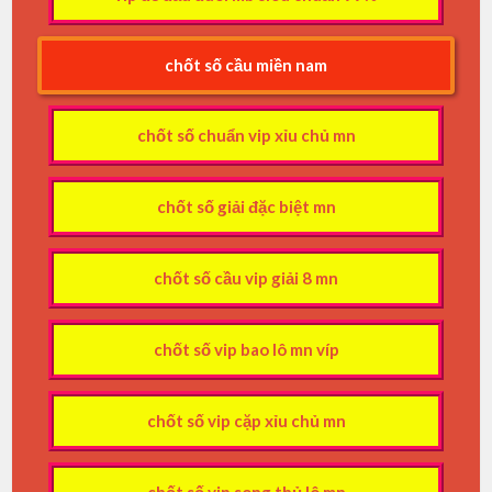
chốt số cầu miền nam
chốt số chuẩn vip xỉu chủ mn
chốt số giải đặc biệt mn
chốt số cầu vip giải 8 mn
chốt số vip bao lô mn víp
chốt số vip cặp xỉu chủ mn