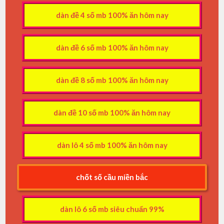
dàn đề 4 số mb 100% ăn hôm nay
dàn đề 6 số mb 100% ăn hôm nay
dàn đề 8 số mb 100% ăn hôm nay
dàn đề 10 số mb 100% ăn hôm nay
dàn lô 4 số mb 100% ăn hôm nay
chốt số cầu miền bắc
dàn lô 6 số mb siêu chuẩn 99%