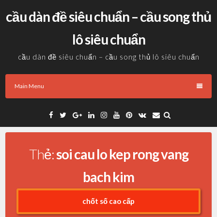
Skip
cầu dàn đề siêu chuẩn – cầu song thủ
to
content
lô siêu chuẩn
cầu dàn đề siêu chuẩn – cầu song thủ lô siêu chuẩn
Main Menu
Facebook
Twitter
Google
Linkedin
Instagram
YouTube
Pinterest
VK
Email
Plus
Thẻ:
soi cau lo kep rong vang
bach kim
chốt số cao cấp