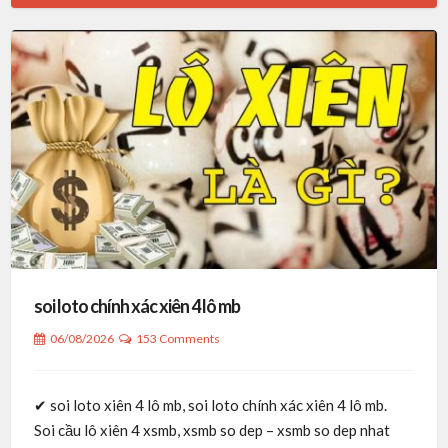
soi loto chính xác xiên 4 lô mb
06/08/2026
153 Comments
✔ soi loto xiên 4 lô mb, soi loto chính xác xiên 4 lô mb.
Soi cầu lô xiên 4 xsmb, xsmb so dep – xsmb so dep nhat