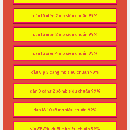
dàn lô xiên 2 mb siêu chuẩn 99%
dàn lô xiên 3 mb siêu chuẩn 99%
dàn lô xiên 4 mb siêu chuẩn 99%
cầu vip 3 càng mb siêu chuẩn 99%
dàn 3 càng 2 số mb siêu chuẩn 99%
dàn lô 10 số mb siêu chuẩn 99%
vip đề đầu đuôi mb siêu chuẩn 99%