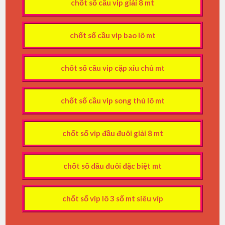
chốt số cầu vip giải 8 mt
chốt số cầu vip bao lô mt
chốt số cầu vip cặp xỉu chủ mt
chốt số cầu vip song thủ lô mt
chốt số vip đầu đuôi giải 8 mt
chốt số đầu đuôi đặc biệt mt
chốt số vip lô 3 số mt siêu víp