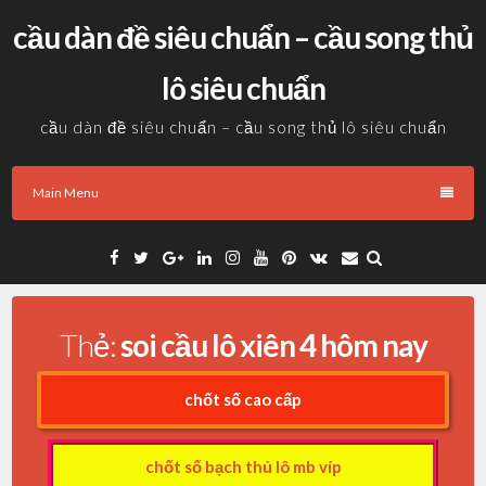
Skip
cầu dàn đề siêu chuẩn – cầu song thủ
to
content
lô siêu chuẩn
cầu dàn đề siêu chuẩn – cầu song thủ lô siêu chuẩn
Main Menu
Facebook
Twitter
Google
Linkedin
Instagram
YouTube
Pinterest
VK
Email
Plus
Thẻ:
soi cầu lô xiên 4 hôm nay
chốt số cao cấp
chốt số bạch thủ lô mb víp