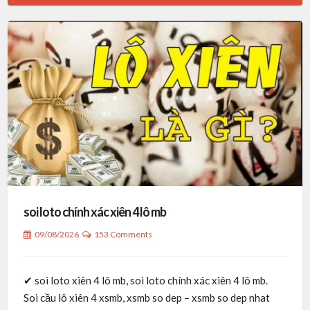
soi loto chính xác xiên 4 lô mb
09/08/2026
153 Comments
✔ soi loto xiên 4 lô mb, soi loto chính xác xiên 4 lô mb.
Soi cầu lô xiên 4 xsmb, xsmb so dep – xsmb so dep nhat