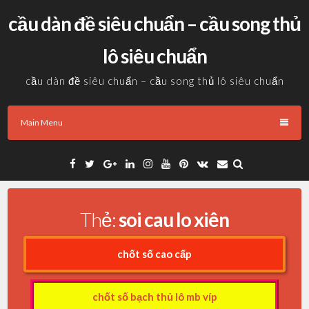
Skip
cầu dàn đề siêu chuẩn – cầu song thủ
to
content
lô siêu chuẩn
cầu dàn đề siêu chuẩn – cầu song thủ lô siêu chuẩn
Main Menu
Facebook
Twitter
Google
Linkedin
Instagram
YouTube
Pinterest
VK
Email
Plus
Thẻ:
soi cau lo xiên
chốt số cao cấp
chốt số bạch thủ lô mb víp