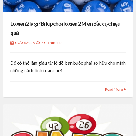
Lô xiên 2 là gì? Bí kíp chơi lô xiên 2 Miền Bắc cực hiệu
quả
09/05/2026
2 Comments
Để có thể làm giàu từ lô đề, bạn buộc phải sở hữu cho mình
những cách tính toán chơi…
Read More