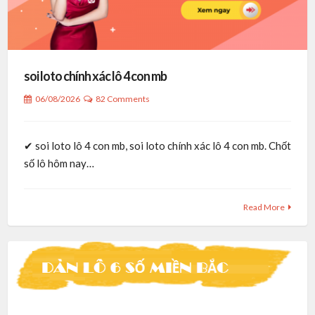
soi loto chính xác lô 4 con mb
06/08/2026
82 Comments
✔ soi loto lô 4 con mb, soi loto chính xác lô 4 con mb. Chốt
số lô hôm nay…
Read More