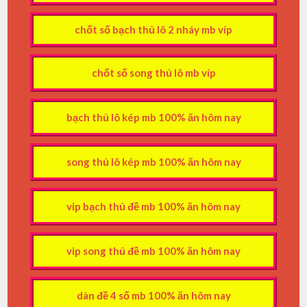
chốt số bạch thủ lô 2 nháy mb víp
chốt số song thủ lô mb víp
bạch thủ lô kép mb 100% ăn hôm nay
song thủ lô kép mb 100% ăn hôm nay
vip bạch thủ đề mb 100% ăn hôm nay
vip song thủ đề mb 100% ăn hôm nay
dàn đề 4 số mb 100% ăn hôm nay