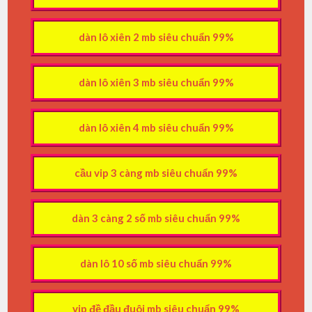
dàn lô xiên 2 mb siêu chuẩn 99%
dàn lô xiên 3 mb siêu chuẩn 99%
dàn lô xiên 4 mb siêu chuẩn 99%
cầu vip 3 càng mb siêu chuẩn 99%
dàn 3 càng 2 số mb siêu chuẩn 99%
dàn lô 10 số mb siêu chuẩn 99%
vip đề đầu đuôi mb siêu chuẩn 99%