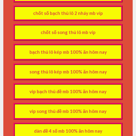
chốt số bạch thủ lô 2 nháy mb víp
chốt số song thủ lô mb víp
bạch thủ lô kép mb 100% ăn hôm nay
song thủ lô kép mb 100% ăn hôm nay
vip bạch thủ đề mb 100% ăn hôm nay
vip song thủ đề mb 100% ăn hôm nay
dàn đề 4 số mb 100% ăn hôm nay