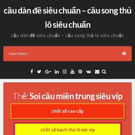
Skip
cầu dàn đề siêu chuẩn – cầu song thủ
to
content
lô siêu chuẩn
cầu dàn đề siêu chuẩn – cầu song thủ lô siêu chuẩn
Main Menu
Facebook
Twitter
Google
Linkedin
Instagram
YouTube
Pinterest
VK
Email
Plus
Thẻ:
Soi cầu miền trung siêu víp
chốt số cao cấp
chốt số bạch thủ lô mb víp