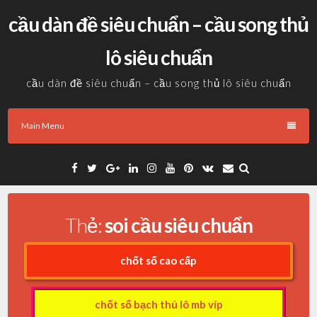
Skip
cầu dàn đề siêu chuẩn – cầu song thủ
to
content
lô siêu chuẩn
cầu dàn đề siêu chuẩn – cầu song thủ lô siêu chuẩn
Main Menu
Facebook
Twitter
Google
Linkedin
Instagram
YouTube
Pinterest
VK
Email
Plus
Thẻ:
soi cầu siêu chuẩn
chốt số cao cấp
chốt số bạch thủ lô mb víp