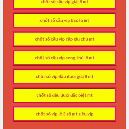
chốt số cầu vip giải 8 mt
chốt số cầu vip bao lô mt
chốt số cầu vip cặp xỉu chủ mt
chốt số cầu vip song thủ lô mt
chốt số vip đầu đuôi giải 8 mt
chốt số đầu đuôi đặc biệt mt
chốt số vip lô 3 số mt siêu víp