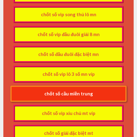
chốt số vip song thủ lô mn
chốt số vip đầu đuôi giải 8 mn
chốt số đầu đuôi đặc biệt mn
chốt số vip lô 3 số mn víp
chốt số cầu miền trung
chốt số vip xỉu chủ mt víp
chốt số giải đặc biệt mt