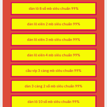
dàn lô 8 số mb siêu chuẩn 99%
dàn lô xiên 2 mb siêu chuẩn 99%
dàn lô xiên 3 mb siêu chuẩn 99%
dàn lô xiên 4 mb siêu chuẩn 99%
cầu vip 3 càng mb siêu chuẩn 99%
dàn 3 càng 2 số mb siêu chuẩn 99%
dàn lô 10 số mb siêu chuẩn 99%