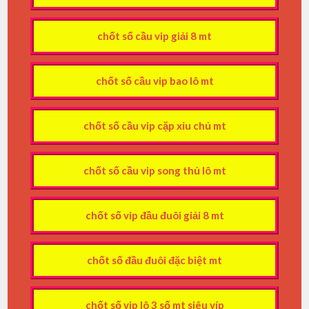
chốt số cầu vip giải 8 mt
chốt số cầu vip bao lô mt
chốt số cầu vip cặp xỉu chủ mt
chốt số cầu vip song thủ lô mt
chốt số vip đầu đuôi giải 8 mt
chốt số đầu đuôi đặc biệt mt
chốt số vip lô 3 số mt siêu víp