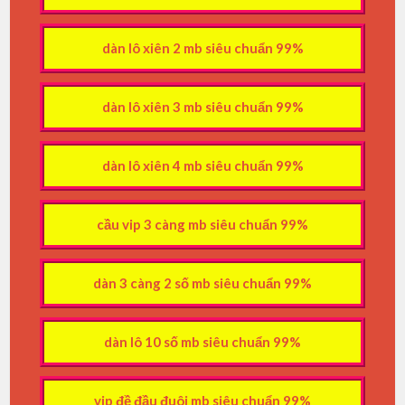
dàn lô xiên 2 mb siêu chuẩn 99%
dàn lô xiên 3 mb siêu chuẩn 99%
dàn lô xiên 4 mb siêu chuẩn 99%
cầu vip 3 càng mb siêu chuẩn 99%
dàn 3 càng 2 số mb siêu chuẩn 99%
dàn lô 10 số mb siêu chuẩn 99%
vip đề đầu đuôi mb siêu chuẩn 99%