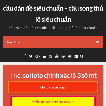
Skip
cầu dàn đề siêu chuẩn – cầu song thủ
to
content
lô siêu chuẩn
cầu dàn đề siêu chuẩn – cầu song thủ lô siêu chuẩn
Main Menu
Facebook
Twitter
Google
Linkedin
Instagram
YouTube
Pinterest
VK
Email
Plus
Thẻ:
soi loto chính xác lô 3 số mt
chốt số cao cấp
chốt số bạch thủ lô mb víp