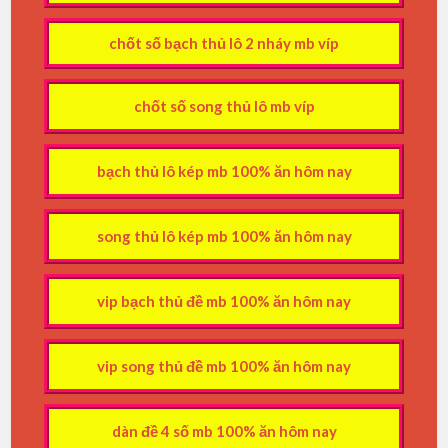
chốt số bạch thủ lô 2 nháy mb víp
chốt số song thủ lô mb víp
bạch thủ lô kép mb 100% ăn hôm nay
song thủ lô kép mb 100% ăn hôm nay
vip bạch thủ đề mb 100% ăn hôm nay
vip song thủ đề mb 100% ăn hôm nay
dàn đề 4 số mb 100% ăn hôm nay