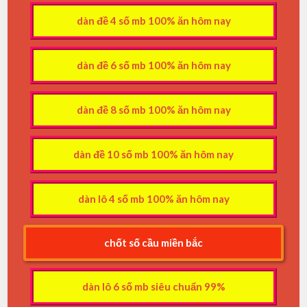
dàn đề 4 số mb 100% ăn hôm nay
dàn đề 6 số mb 100% ăn hôm nay
dàn đề 8 số mb 100% ăn hôm nay
dàn đề 10 số mb 100% ăn hôm nay
dàn lô 4 số mb 100% ăn hôm nay
chốt số cầu miền bắc
dàn lô 6 số mb siêu chuẩn 99%