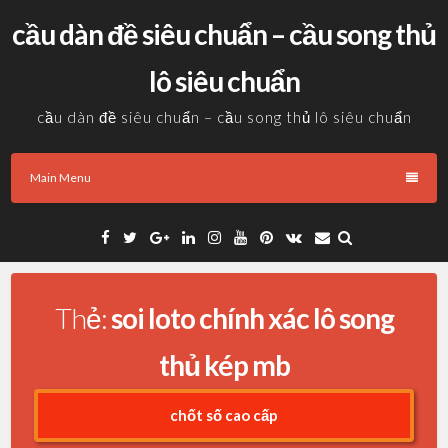
Skip
cầu dàn đề siêu chuẩn – cầu song thủ
to
content
lô siêu chuẩn
cầu dàn đề siêu chuẩn – cầu song thủ lô siêu chuẩn
Main Menu
Facebook
Twitter
Google
Linkedin
Instagram
YouTube
Pinterest
VK
Email
Plus
Thẻ:
soi loto chính xác lô song
thủ kép mb
chốt số cao cấp