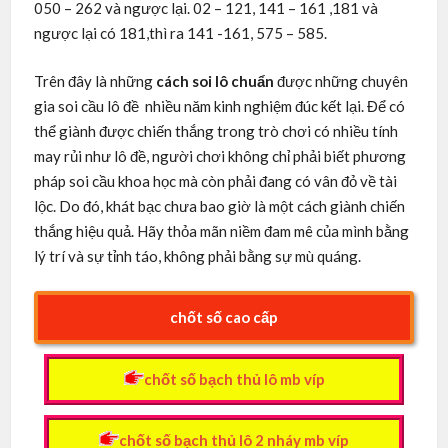
050 – 262 và ngược lại. 02 – 121, 141 – 161 ,181 và
ngược lại có 181,thì ra 141 -161, 575 – 585.
Trên đây là những
cách soi lô chuẩn
được những chuyên
gia soi cầu lô đề nhiều năm kinh nghiệm đúc kết lại. Để có
thể giành được chiến thắng trong trò chơi có nhiều tính
may rủi như lô đề, người chơi không chỉ phải biết phương
pháp soi cầu khoa học mà còn phải đang có vân đỏ về tài
lộc. Do đó, khát bạc chưa bao giờ là một cách giành chiến
thắng hiệu quả. Hãy thỏa mãn niềm đam mê của mình bằng
lý trí và sự tỉnh táo, không phải bằng sự mù quáng.
chốt số cao cấp
chốt số bạch thủ lô mb víp
chốt số bạch thủ lô 2 nháy mb víp