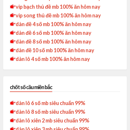
vip bạch thủ đề mb 100% ăn hôm nay
vip song thủ đề mb 100% ăn hôm nay
dàn đề 4 số mb 100% ăn hôm nay
dàn đề 6 số mb 100% ăn hôm nay
dàn đề 8 số mb 100% ăn hôm nay
dàn đề 10 số mb 100% ăn hôm nay
dàn lô 4 số mb 100% ăn hôm nay
chốt số cầu miền bắc
dàn lô 6 số mb siêu chuẩn 99%
dàn lô 8 số mb siêu chuẩn 99%
dàn lô xiên 2 mb siêu chuẩn 99%
dàn lô xiên 3 mb siêu chuẩn 99%