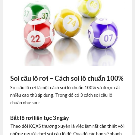
Soi cầu lô rơi – Cách soi lô chuẩn 100%
Soi cầu lô rơi là một cách soi lô chuẩn 100% và được rất
nhiều cao thủ áp dụng. Trong đó có 3 cách soi cầu lô
chuẩn như sau:
Bắt lô rơi liên tục 3 ngày
Theo dõi KQXS thường xuyên là việc làm rất cần thiết với
những người chơi soi cầu lô đề. Qua đó các bạn sẽ nhanh