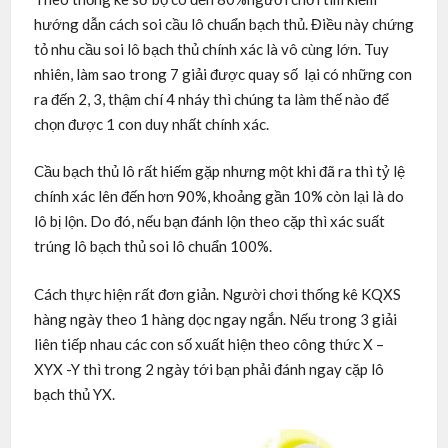
hướng dẫn cách soi cầu lô chuẩn bạch thủ. Điều này chứng
tỏ nhu cầu soi lô bạch thủ chính xác là vô cùng lớn. Tuy
nhiên, làm sao trong 7 giải được quay số lại có những con
ra đến 2, 3, thậm chí 4 nháy thì chúng ta làm thế nào để
chọn được 1 con duy nhất chính xác.
Cầu bạch thủ lô rất hiếm gặp nhưng một khi đã ra thì tỷ lệ
chính xác lên đến hơn 90%, khoảng gần 10% còn lại là do
lô bị lộn. Do đó, nếu bạn đánh lộn theo cặp thì xác suất
trúng lô bạch thủ soi lô chuẩn 100%.
Cách thực hiện rất đơn giản. Người chơi thống kê KQXS
hàng ngày theo 1 hàng dọc ngay ngắn. Nếu trong 3 giải
liên tiếp nhau các con số xuất hiện theo công thức X –
XYX -Y thì trong 2 ngày tới bạn phải đánh ngay cặp lô
bạch thủ YX.