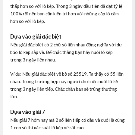
thấp hơn so với lô kép. Trong 3 ngày đầu tiên đã đạt tỷ lệ
100% rồi nên bạn cần kiên trì hơn với những cặp lô câm
hơn so với lô kép.
Dựa vào giải đặc biệt
Nếu giải đặc biệt có 2 chữ số liền nhau đồng nghĩa với dự
báo lô kép sắp về. Để chắc thắng bạn hãy nuôi lô kép
trong 3 ngày liền nhau.
Ví dụ: Nếu giải đặc biệt về bộ số 25519. Ta thấy có 55 liền
nhau. Trong trường hợp này người chơi nên nuôi lô 55
trong 3 ngày liên tiếp. Chắc chắn bạn sẽ trúng thưởng
lớn.
Dựa vào giải 7
Nếu giải 7 hôm nay mà 2 số liên tiếp có đầu và đuôi là cùng
1 con số thì xác suất lô kép về rất cao.