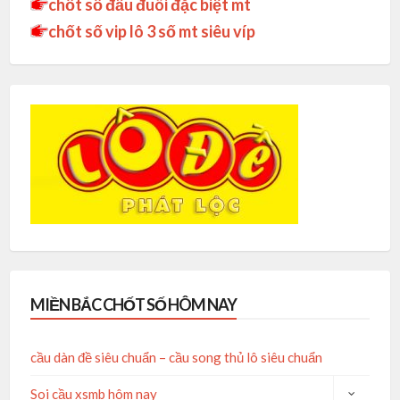
chốt số đầu đuôi đặc biệt mt
chốt số vip lô 3 số mt siêu víp
MIỀN BẮC CHỐT SỐ HÔM NAY
cầu dàn đề siêu chuẩn – cầu song thủ lô siêu chuẩn
Soi cầu xsmb hôm nay