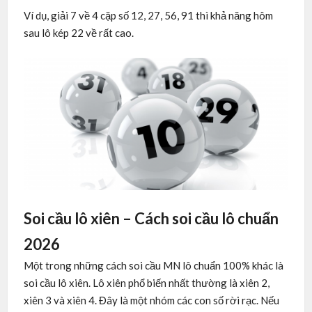
Ví dụ, giải 7 về 4 cặp số 12, 27, 56, 91 thì khả năng hôm
sau lô kép 22 về rất cao.
Soi cầu lô xiên – Cách soi cầu lô chuẩn
2026
Một trong những cách soi cầu MN lô chuẩn 100% khác là
soi cầu lô xiên. Lô xiên phổ biến nhất thường là xiên 2,
xiên 3 và xiên 4. Đây là một nhóm các con số rời rạc. Nếu